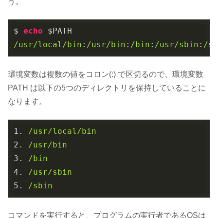
う。
$ 
echo
/usr/local/bin
:
/usr/bin
:
/bin
:
/usr/sbin
:
/s
環境変数は複数の値をコロン(:) で区切るので、環境変数
PATH は以下の5つのディレクトリを保持していることに
なります。
1. 
/usr/local/bin
2. 
/usr/bin
3. 
/bin
4. 
/usr/sbin
5. 
/sbin
コマンドを実行すると、プログラムの実行者であるOSは