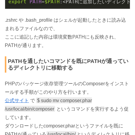
export
PATH
=
$PATH
:<PATHに追加したいディレクトリ
.zshrc や .bash_profile はシェルが起動したときに読み込
まれるファイルなので、
ここに追記した内容は環境変数PATHにも反映され、
PATHが通ります。
PATHを通したいコマンドを既にPATHが通ってい
るディレクトリに移動する
PHPのパッケージ依存管理ツールのComposerをインスト
ールする手順がこのやり方を行います。
公式サイト
で
$ sudo mv composer.phar
/usr/local/bin/composer
というコマンドを実行するよう促
しています。
ダウンロードしたcomposer.pharというファイルを既に
PATHが通っている
/usr/local/bin/
というディレクトリに移