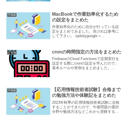
は認証(Authentication)とは「あ...
MacBookで作業効率化するため
IT知識
の設定をまとめた
作業効率化のために自分が行っている設
定をまとめてみました。良ければ参考に
して下さい。 (adsbygoogle =
window.adsbygoogle || []).push({});前提
MacBookPro 13インチ 2019MacB...
cronの時間指定の方法をまとめた
IT知識
FirebaseのCloud Functionsで定期実行を
設定する際にcronの設定を学んだので、
基本ルールや実例をまとめました。
(adsbygoogle = window.adsbygoogle ||
[]).push({});cro...
【応用情報技術者試験】合格まで
IT知識
の勉強方法や体験記をまとめた
2023年秋季の応用情報技術者試験に合格
することができたので、午後問題の選択
分野や勉強方法などこれから受験する人
に役立つ情報をまとめました。
(adsbygoogle = window.adsbygoogle ||
[]).push({})...