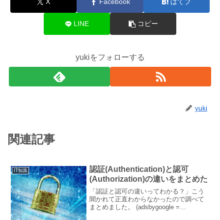
X
Facebook
はてブ
LINE
コピー
yukiをフォローする
yuki
関連記事
認証(Authentication)と認可
IT知識
(Authorization)の違いをまとめた
「認証と認可の違いってわかる？」こう
聞かれて正直わからなかったので調べて
まとめました。 (adsbygoogle =
window.adsbygoogle || []).push({});認証と