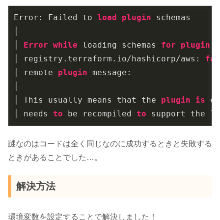
Error: Failed to 
load
plugin
 schemas

│ 

│ 
Error
while
 loading schemas 
for
plugin
 
│ registry.terraform.io/hashicorp/aws: 
fa
│ remote 
plugin
 message: 

│ 

│ This usually means that the 
plugin
is
 e
│ needs 
to
 be recompiled 
to
 support the l
謎なのはコードは全く同じなのに成功するときと失敗する
ときがあることでした…。
解決方法
環境変数を設定することで解決しました！