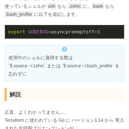
使っているシェルが
zsh
なら
.zshrc
に、
bash
なら
.bash_profile
に以下を追記します。
export
GODEBUG
=asyncpreemptoff=1
使用中のシェルに適用する際は
`$ source ~/.zshrc` または `$ source ~/.bash_profile` を
忘れずに
解説
正直、よくわかってません…。
Terraform に使われている Go に バージョン1.14 から 導入
された非同期プリエンプションが、