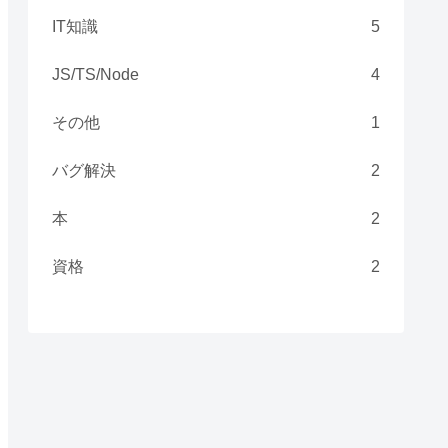
IT知識
5
JS/TS/Node
4
その他
1
バグ解決
2
本
2
資格
2