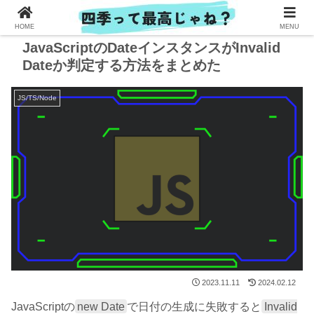
HOME
MENU
JavaScriptのDateインスタンスがInvalid
Dateか判定する方法をまとめた
JS/TS/Node
2023.11.11
2024.02.12
JavaScriptの
new Date
で日付の生成に失敗すると
Invalid