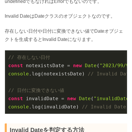
undefinedでもなければErrorでもないのです。
Invalid DateはDateクラスのオブジェクトなのです。
存在しない日付や日付に変換できない値でDateオブジェ
クトを生成するとInvalid Dateになります。
// 存在しない日付
const
 notexistsDate = 
new
Date
(
"2023/99/9
console
.log(notexistsDate) 
// Invalid Dat
// 日付に変換できない値
const
 invalidDate = 
new
Date
(
"invalidDate
console
.log(invalidDate) 
// Invalid Date
Invalid Dateを判定する方法