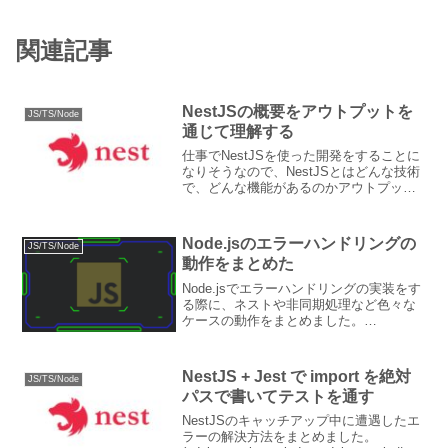
関連記事
NestJSの概要をアウトプットを
JS/TS/Node
通じて理解する
仕事でNestJSを使った開発をすることに
なりそうなので、NestJSとはどんな技術
で、どんな機能があるのかアウトプット
しながらまとめました。 (adsbygoogle =
window.adsbygoogle || []).push({}...
Node.jsのエラーハンドリングの
JS/TS/Node
動作をまとめた
Node.jsでエラーハンドリングの実装をす
る際に、ネストや非同期処理など色々な
ケースの動作をまとめました。
(adsbygoogle = window.adsbygoogle ||
[]).push({});基本的なエラーハンドリング
tr...
NestJS + Jest で import を絶対
JS/TS/Node
パスで書いてテストを通す
NestJSのキャッチアップ中に遭遇したエ
ラーの解決方法をまとめました。