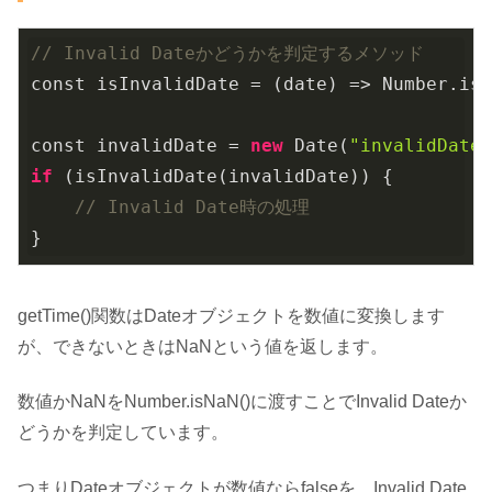
// Invalid Dateかどうかを判定するメソッド
const isInvalidDate =
 (
date
) =>
Number
.
is
const invalidDate = 
new
Date(
"invalidDate
if
 (is
InvalidDate(
invalidDate
)
) {

// Invalid Date時の処理
}
getTime()関数はDateオブジェクトを数値に変換します
が、できないときはNaNという値を返します。
数値かNaNをNumber.isNaN()に渡すことでInvalid Dateか
どうかを判定しています。
つまりDateオブジェクトが数値ならfalseを、Invalid Date