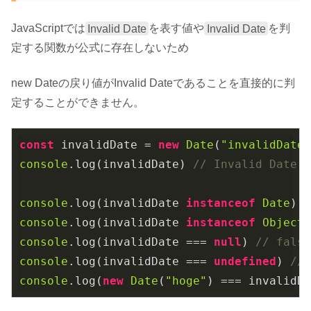
JavaScriptでは
Invalid Date
を表す値や
Invalid Date
を判
定する関数が公式に存在しないため
new Dateの戻り値がInvalid Dateであることを直接的に判
定することができません。
const
 invalidDate = 
new
Date
(
"invalidDate
console
.log(invalidDate) 
// Invalid Date
console
.log(invalidDate 
instanceof
Date
) 
console
.log(invalidDate 
instanceof
Object
console
.log(invalidDate === 
null
) 
// fals
console
.log(invalidDate === 
undefined
) 
//
console
.log(
new
Date
(
"hoge"
) === invalidD