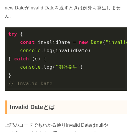
new DateがInvalid Dateを返すときは例外も発生しませ
ん。
try
 {

const
 invalidDate = 
new
Date
(
"invalid
console
.log(invalidDate)

} 
catch
 (e) {

console
.log(
"例外発生"
)

// Invalid Date
Invalid Dateとは
上記のコードでもわかる通りInvalid Dateはnullや