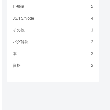
IT知識
5
JS/TS/Node
4
その他
1
バグ解決
2
本
2
資格
2