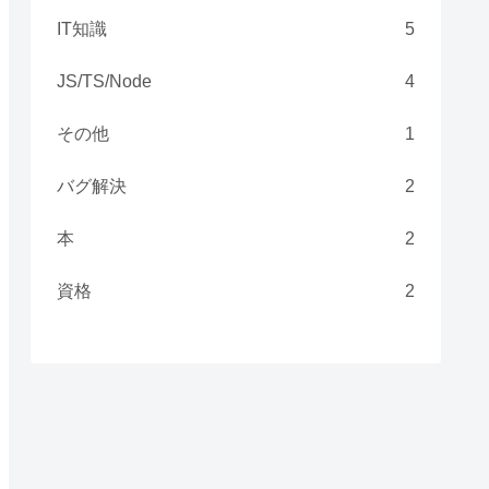
IT知識
5
JS/TS/Node
4
その他
1
バグ解決
2
本
2
資格
2